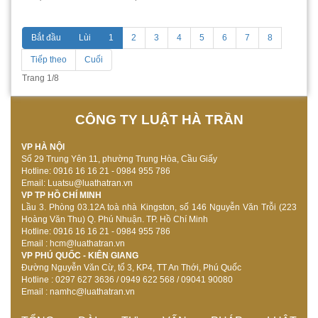
Bắt đầu
Lùi
1
2
3
4
5
6
7
8
Tiếp theo
Cuối
Trang 1/8
CÔNG TY LUẬT HÀ TRẦN
VP HÀ NỘI
Số 29 Trung Yên 11, phường Trung Hòa, Cầu Giấy
Hotline: 0916 16 16 21 - 0984 955 786
Email: Luatsu@luathatran.vn
VP TP HỒ CHÍ MINH
Lầu 3. Phòng 03.12A toà nhà Kingston, số 146 Nguyễn Văn Trỗi (223
Hoàng Văn Thu) Q. Phú Nhuận. TP. Hồ Chí Minh
Hotline: 0916 16 16 21 - 0984 955 786
Email : hcm@luathatran.vn
VP PHÚ QUỐC - KIÊN GIANG
Đường Nguyễn Văn Cừ, tổ 3, KP4, TT An Thới, Phú Quốc
Hotline : 0297 627 3636 / 0949 622 568 / 09041 90080
Email :
namhc@luathatran.vn