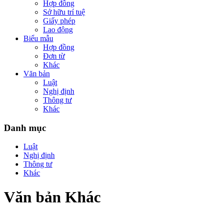
Hợp đồng
Sở hữu trí tuệ
Giấy phép
Lao động
Biểu mẫu
Hợp đồng
Đơn từ
Khác
Văn bản
Luật
Nghị định
Thông tư
Khác
Danh mục
Luật
Nghị định
Thông tư
Khác
Văn bản Khác