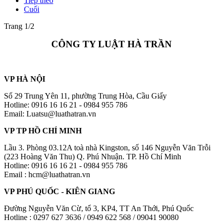
Tiếp theo
Cuối
Trang 1/2
CÔNG TY LUẬT HÀ TRẦN
VP HÀ NỘI
Số 29 Trung Yên 11, phường Trung Hòa, Cầu Giấy
Hotline: 0916 16 16 21 - 0984 955 786
Email: Luatsu@luathatran.vn
VP TP HỒ CHÍ MINH
Lầu 3. Phòng 03.12A toà nhà Kingston, số 146 Nguyễn Văn Trỗi
(223 Hoàng Văn Thu) Q. Phú Nhuận. TP. Hồ Chí Minh
Hotline: 0916 16 16 21 - 0984 955 786
Email : hcm@luathatran.vn
VP PHÚ QUỐC - KIÊN GIANG
Đường Nguyễn Văn Cừ, tổ 3, KP4, TT An Thới, Phú Quốc
Hotline : 0297 627 3636 / 0949 622 568 / 09041 90080