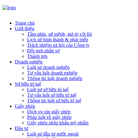
Trang chủ
Giới thiệu
Tầm nhìn, sứ mệnh, giá trị cốt lõi
Lịch sử hình thành & phát triển
Trách nhiệm xã hội của Công ty
Đội ngũ nhân sự
Thành tựu
Doanh nghiệp
Luật sư doanh nghiệp
Tư vấn luật doanh nghiệp
Thông tin luật doanh nghiệp
Sở hữu trí tuệ
Luật sư sở hữu trí tuệ
Tư vấn luật sở hữu trí tuệ
Thông tin luật sở hữu trí tuệ
Giấy phép
Dịch vụ xin giấy phép
Pháp luật về giấy phép
Giấy phép nhập khẩu mỹ phẩm
Đầu tư
Luật sư đầu tư nước ngoài