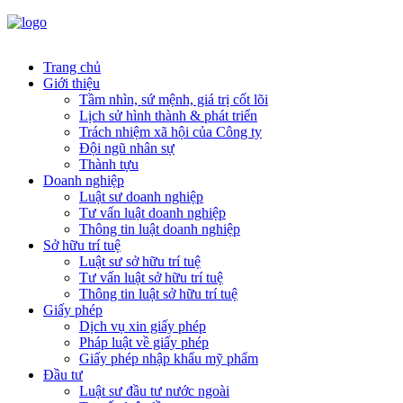
Trang chủ
Giới thiệu
Tầm nhìn, sứ mệnh, giá trị cốt lõi
Lịch sử hình thành & phát triển
Trách nhiệm xã hội của Công ty
Đội ngũ nhân sự
Thành tựu
Doanh nghiệp
Luật sư doanh nghiệp
Tư vấn luật doanh nghiệp
Thông tin luật doanh nghiệp
Sở hữu trí tuệ
Luật sư sở hữu trí tuệ
Tư vấn luật sở hữu trí tuệ
Thông tin luật sở hữu trí tuệ
Giấy phép
Dịch vụ xin giấy phép
Pháp luật về giấy phép
Giấy phép nhập khẩu mỹ phẩm
Đầu tư
Luật sư đầu tư nước ngoài