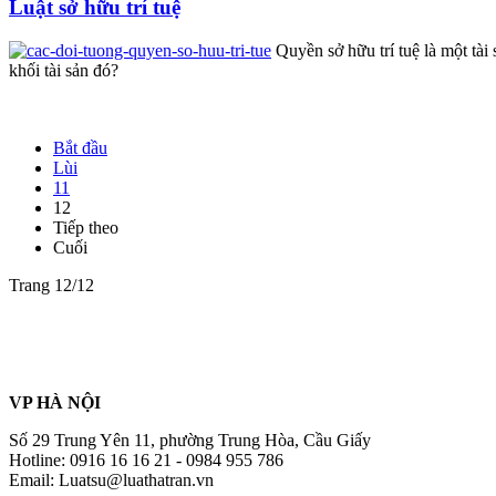
Luật sở hữu trí tuệ
Quyền sở hữu trí tuệ là một tà
khối tài sản đó?
Bắt đầu
Lùi
11
12
Tiếp theo
Cuối
Trang 12/12
VP HÀ NỘI
Số 29 Trung Yên 11, phường Trung Hòa, Cầu Giấy
Hotline: 0916 16 16 21 - 0984 955 786
Email: Luatsu@luathatran.vn