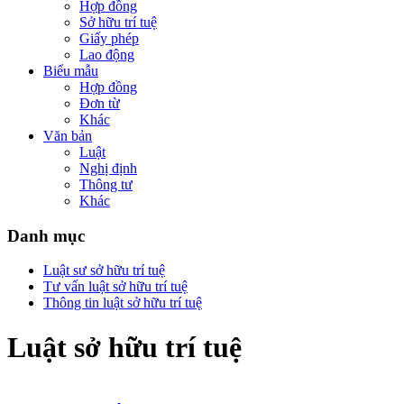
Hợp đồng
Sở hữu trí tuệ
Giấy phép
Lao động
Biểu mẫu
Hợp đồng
Đơn từ
Khác
Văn bản
Luật
Nghị định
Thông tư
Khác
Danh mục
Luật sư sở hữu trí tuệ
Tư vấn luật sở hữu trí tuệ
Thông tin luật sở hữu trí tuệ
Luật sở hữu trí tuệ