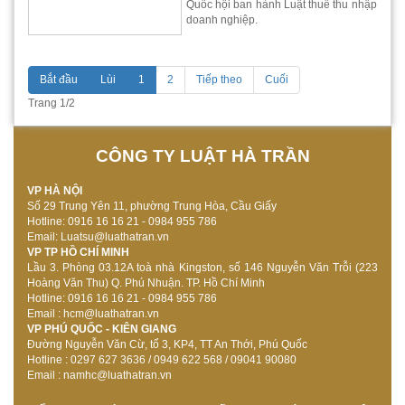
Quốc hội ban hành Luật thuế thu nhập
doanh nghiệp.
Bắt đầu
Lùi
1
2
Tiếp theo
Cuối
Trang 1/2
CÔNG TY LUẬT HÀ TRẦN
VP HÀ NỘI
Số 29 Trung Yên 11, phường Trung Hòa, Cầu Giấy
Hotline: 0916 16 16 21 - 0984 955 786
Email: Luatsu@luathatran.vn
VP TP HỒ CHÍ MINH
Lầu 3. Phòng 03.12A toà nhà Kingston, số 146 Nguyễn Văn Trỗi (223
Hoàng Văn Thu) Q. Phú Nhuận. TP. Hồ Chí Minh
Hotline: 0916 16 16 21 - 0984 955 786
Email : hcm@luathatran.vn
VP PHÚ QUỐC - KIÊN GIANG
Đường Nguyễn Văn Cừ, tổ 3, KP4, TT An Thới, Phú Quốc
Hotline : 0297 627 3636 / 0949 622 568 / 09041 90080
Email :
namhc@luathatran.vn