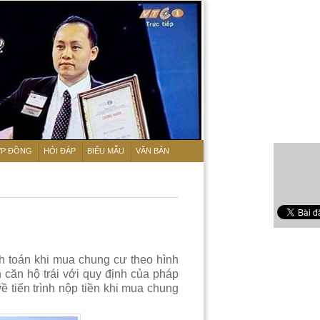
P ĐỒNG
HỎI ĐÁP
BIỂU MẪU
VĂN BẢN
h toán khi mua chung cư theo hình
n căn hộ trái với quy định của pháp
ề tiến trình nộp tiền khi mua chung