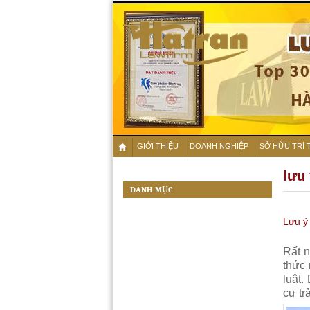
GIỚI THIỆU
DOANH NGHIỆP
SỞ HỮU TRÍ 
lưu
DANH MỤC
Lưu ý
Rất n
thức 
luật.
cư tr