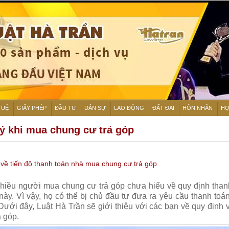
TUỆ
GIẤY PHÉP
ĐẦU TƯ
DÂN SỰ
LAO ĐỘNG
ĐẤT ĐAI
HÔN NHÂN
HỢ
 ý khi mua chung cư trả góp
 về tiến độ thanh toán nhà mua chung cư trả góp
hiều người mua chung cư trả góp chưa hiểu về quy định than
này. Vì vậy, họ có thể bị chủ đầu tư đưa ra yêu cầu thanh toá
 Dưới đây, Luật Hà Trần sẽ giới thiệu với các bạn về quy định v
ả góp.