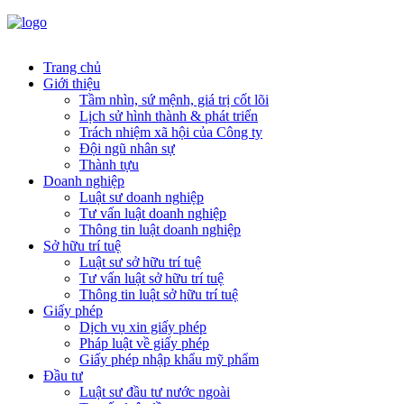
Trang chủ
Giới thiệu
Tầm nhìn, sứ mệnh, giá trị cốt lõi
Lịch sử hình thành & phát triển
Trách nhiệm xã hội của Công ty
Đội ngũ nhân sự
Thành tựu
Doanh nghiệp
Luật sư doanh nghiệp
Tư vấn luật doanh nghiệp
Thông tin luật doanh nghiệp
Sở hữu trí tuệ
Luật sư sở hữu trí tuệ
Tư vấn luật sở hữu trí tuệ
Thông tin luật sở hữu trí tuệ
Giấy phép
Dịch vụ xin giấy phép
Pháp luật về giấy phép
Giấy phép nhập khẩu mỹ phẩm
Đầu tư
Luật sư đầu tư nước ngoài