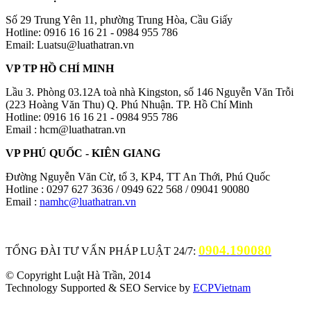
Số 29 Trung Yên 11, phường Trung Hòa, Cầu Giấy
Hotline: 0916 16 16 21 - 0984 955 786
Email: Luatsu@luathatran.vn
VP TP HỒ CHÍ MINH
Lầu 3. Phòng 03.12A toà nhà Kingston, số 146 Nguyễn Văn Trỗi
(223 Hoàng Văn Thu) Q. Phú Nhuận. TP. Hồ Chí Minh
Hotline: 0916 16 16 21 - 0984 955 786
Email : hcm@luathatran.vn
VP PHÚ QUỐC - KIÊN GIANG
Đường Nguyễn Văn Cừ, tổ 3, KP4, TT An Thới, Phú Quốc
Hotline : 0297 627 3636 / 0949 622 568 / 09041 90080
Email :
namhc@luathatran.vn
0904.190080
TỔNG ĐÀI TƯ VẤN PHÁP LUẬT 24/7:
© Copyright Luật Hà Trần, 2014
Technology Supported & SEO Service by
ECPVietnam