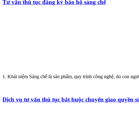
Tư vấn thủ tục đăng ký bảo hộ sáng chế
1. Khái niệm Sáng chế là sản phẩm, quy trình công nghệ, do con người
Dịch vụ tư vấn thủ tục bắt buộc chuyển giao quyền s