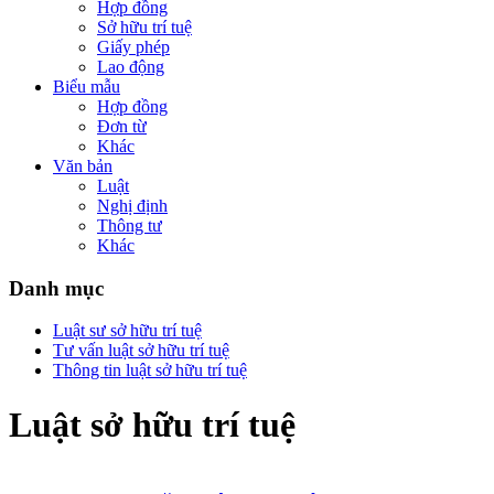
Hợp đồng
Sở hữu trí tuệ
Giấy phép
Lao động
Biểu mẫu
Hợp đồng
Đơn từ
Khác
Văn bản
Luật
Nghị định
Thông tư
Khác
Danh mục
Luật sư sở hữu trí tuệ
Tư vấn luật sở hữu trí tuệ
Thông tin luật sở hữu trí tuệ
Luật sở hữu trí tuệ