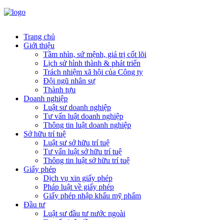
Trang chủ
Giới thiệu
Tầm nhìn, sứ mệnh, giá trị cốt lõi
Lịch sử hình thành & phát triển
Trách nhiệm xã hội của Công ty
Đội ngũ nhân sự
Thành tựu
Doanh nghiệp
Luật sư doanh nghiệp
Tư vấn luật doanh nghiệp
Thông tin luật doanh nghiệp
Sở hữu trí tuệ
Luật sư sở hữu trí tuệ
Tư vấn luật sở hữu trí tuệ
Thông tin luật sở hữu trí tuệ
Giấy phép
Dịch vụ xin giấy phép
Pháp luật về giấy phép
Giấy phép nhập khẩu mỹ phẩm
Đầu tư
Luật sư đầu tư nước ngoài