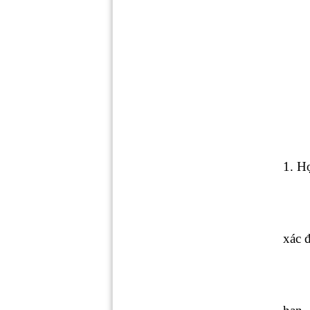
1. H
xác 