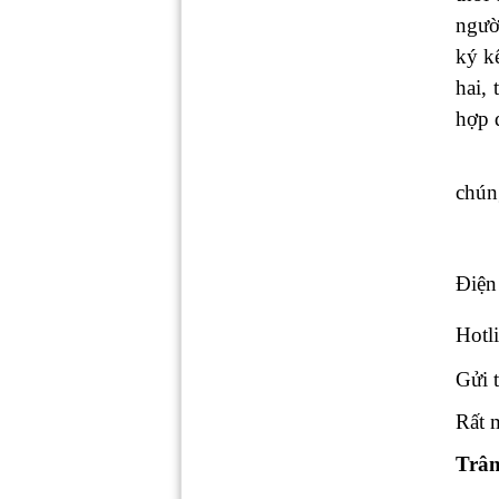
ngườ
ký k
hai,
hợp 
chúng
Điện 
Hotl
Gửi 
Rất 
Trân