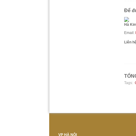
Để đư
Hà Ki
Email:
Liên h
TỔNG
Tags:
VP HÀ NỘI