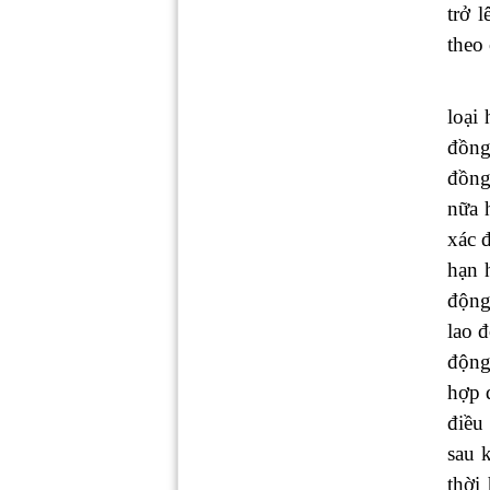
trở 
theo 
loại
đồng
đồng
nữa 
xác 
hạn 
động
lao 
động
hợp 
điều
sau 
thời