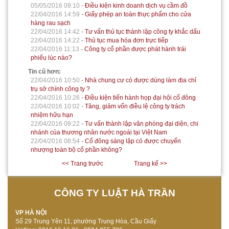
05/05/2016 09:10
-
Điều kiện kinh doanh dịch vụ cầm đồ
22/04/2016 14:59
-
Giấy phép an toàn thực phẩm cho cửa
hàng rau sạch
22/04/2016 14:42
-
Tư vấn thủ tục thành lập công ty khắc dấu
22/04/2016 14:22
-
Thủ tục mua hóa đơn trực tiếp
22/04/2016 11:13
-
Công ty cổ phần được phát hành trái
phiếu lúc nào?
Tin cũ hơn:
22/04/2016 10:50
-
Nhà chung cư có được dùng làm địa chỉ
trụ sở chính công ty ?
22/04/2016 10:26
-
Điều kiện tiến hành họp đại hội cổ đông
22/04/2016 10:02
-
Tăng, giảm vốn điều lệ công ty trách
nhiệm hữu hạn
22/04/2016 09:22
-
Tư vấn thành lập văn phòng đại diện, chi
nhánh của thương nhân nước ngoài tại Việt Nam
22/04/2016 08:54
-
Cổ đông sáng lập có được chuyển
nhượng toàn bộ cổ phần không?
<< Trang trước
Trang kế >>
CÔNG TY LUẬT HÀ TRẦN
VP HÀ NỘI
Số 29 Trung Yên 11, phường Trung Hòa, Cầu Giấy