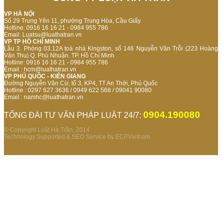
VP HÀ NỘI
Số 29 Trung Yên 11, phường Trung Hòa, Cầu Giấy
Hotline: 0916 16 16 21 - 0984 955 786
Email: Luatsu@luathatran.vn
VP TP HỒ CHÍ MINH
Lầu 3. Phòng 03.12A toà nhà Kingston, số 146 Nguyễn Văn Trỗi (223 Hoàng
Văn Thu) Q. Phú Nhuận. TP. Hồ Chí Minh
Hotline: 0916 16 16 21 - 0984 955 786
Email : hcm@luathatran.vn
VP PHÚ QUỐC - KIÊN GIANG
Đường Nguyễn Văn Cừ, tổ 3, KP4, TT An Thới, Phú Quốc
Hotline : 0297 627 3636 / 0949 622 568 / 09041 90080
Email :
namhc@luathatran.vn
0904.190080
TỔNG ĐÀI TƯ VẤN PHÁP LUẬT 24/7:
© Copyright Luật Hà Trần, 2014
Technology Supported & SEO Service by
ECPVietnam