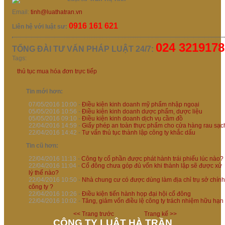
Email:
tinh@luathatran.vn
0916 161 621
Liên hệ với luật sư:
024 3219178
TỔNG ĐÀI TƯ VẤN PHÁP LUẬT 24/7:
Tags:
thủ tục mua hóa đơn trực tiếp
Tin mới hơn:
07/05/2016 10:00
-
Điều kiện kinh doanh mỹ phẩm nhập ngoại
05/05/2016 10:56
-
Điều kiện kinh doanh dược phẩm, dược liệu
05/05/2016 09:10
-
Điều kiện kinh doanh dịch vụ cầm đồ
22/04/2016 14:59
-
Giấy phép an toàn thực phẩm cho cửa hàng rau sạc
22/04/2016 14:42
-
Tư vấn thủ tục thành lập công ty khắc dấu
Tin cũ hơn:
22/04/2016 11:13
-
Công ty cổ phần được phát hành trái phiếu lúc nào?
22/04/2016 11:04
-
Cổ đông chưa góp đủ vốn khi thành lập sẽ được xử
lý thế nào?
22/04/2016 10:50
-
Nhà chung cư có được dùng làm địa chỉ trụ sở chính
công ty ?
22/04/2016 10:26
-
Điều kiện tiến hành họp đại hội cổ đông
22/04/2016 10:02
-
Tăng, giảm vốn điều lệ công ty trách nhiệm hữu hạn
<< Trang trước
Trang kế >>
CÔNG TY LUẬT HÀ TRẦN