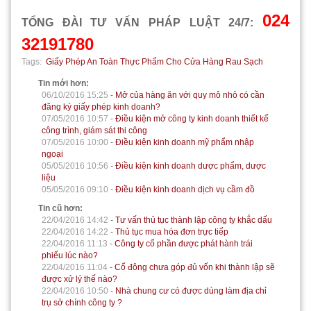
024
TỔNG ĐÀI TƯ VẤN PHÁP LUẬT 24/7:
32191780
Tags:
Giấy Phép An Toàn Thực Phẩm Cho Cửa Hàng Rau Sạch
Tin mới hơn:
06/10/2016 15:25
-
Mở của hàng ăn với quy mô nhỏ có cần
đăng ký giấy phép kinh doanh?
07/05/2016 10:57
-
Điều kiện mở công ty kinh doanh thiết kế
công trình, giám sát thi công
07/05/2016 10:00
-
Điều kiện kinh doanh mỹ phẩm nhập
ngoại
05/05/2016 10:56
-
Điều kiện kinh doanh dược phẩm, dược
liệu
05/05/2016 09:10
-
Điều kiện kinh doanh dịch vụ cầm đồ
Tin cũ hơn:
22/04/2016 14:42
-
Tư vấn thủ tục thành lập công ty khắc dấu
22/04/2016 14:22
-
Thủ tục mua hóa đơn trực tiếp
22/04/2016 11:13
-
Công ty cổ phần được phát hành trái
phiếu lúc nào?
22/04/2016 11:04
-
Cổ đông chưa góp đủ vốn khi thành lập sẽ
được xử lý thế nào?
22/04/2016 10:50
-
Nhà chung cư có được dùng làm địa chỉ
trụ sở chính công ty ?