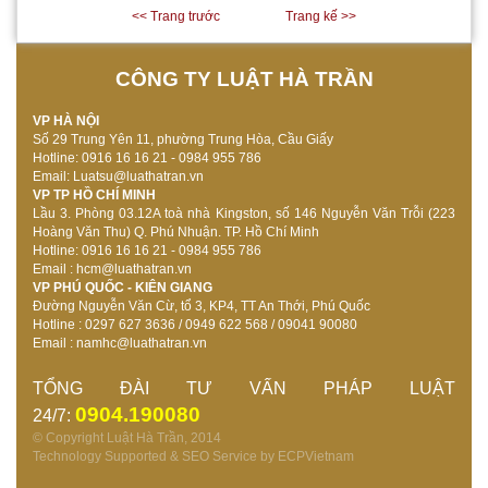
<< Trang trước
Trang kế >>
CÔNG TY LUẬT HÀ TRẦN
VP HÀ NỘI
Số 29 Trung Yên 11, phường Trung Hòa, Cầu Giấy
Hotline: 0916 16 16 21 - 0984 955 786
Email: Luatsu@luathatran.vn
VP TP HỒ CHÍ MINH
Lầu 3. Phòng 03.12A toà nhà Kingston, số 146 Nguyễn Văn Trỗi (223
Hoàng Văn Thu) Q. Phú Nhuận. TP. Hồ Chí Minh
Hotline: 0916 16 16 21 - 0984 955 786
Email : hcm@luathatran.vn
VP PHÚ QUỐC - KIÊN GIANG
Đường Nguyễn Văn Cừ, tổ 3, KP4, TT An Thới, Phú Quốc
Hotline : 0297 627 3636 / 0949 622 568 / 09041 90080
Email :
namhc@luathatran.vn
TỔNG ĐÀI TƯ VẤN PHÁP LUẬT
0904.190080
24/7:
© Copyright Luật Hà Trần, 2014
Technology Supported & SEO Service by
ECPVietnam