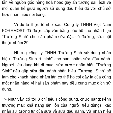
lẫn về nguồn gốc hàng hoá hoặc gây ấn tượng sai lệch về
mối quan hệ giữa người sử dụng dấu hiệu đó với chủ sở
hữu nhãn hiệu nổi tiếng.
Ví dụ từ thực tế như sau: Công ty TNHH Việt Nam
FOREMOST đã được cấp văn bằng bảo hộ cho nhãn hiệu
“Trường Sinh” cho sản phẩm sữa đặc có đường, sữa bột
thuộc nhóm 29.
Nhưng công ty TNHH Trường Sinh sử dụng nhãn
hiệu “Trường Sinh & hình” cho sản phẩm sữa đậu nành.
Người tiêu dùng khi đi mua sữa nước nhãn hiệu “Trường
Sinh” nếu gặp sữa đậu nành nhãn hiệu “Trường Sinh” sẽ
làm cho khách hàng nhầm lẫn có thể họ coi đây là của cùng
một nhãn hàng vì hai sản phẩm này đều cùng mục đích sử
dụng.
=
>
Như vậy, có tới 3 chỉ tiêu ( công dụng, chức năng; kênh
thương mại; khả năng lẫn lộn của người tiêu dùng) xác
nhận sự tương tự của sữa và sữa đậu nành. Và nhãn hiệu