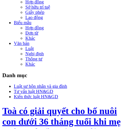
Hợp đồng
Sở hữu trí tuệ
Giấy phép
Lao động
Biểu mẫu
Hợp đồng
Đơn từ
Khác
Văn bản
Luật
Nghị định
Thông tư
Khác
Danh mục
Luật sư hôn nhân và gia đình
Tư vấn luật HN&GD
Kiến thức luật HN&GD
Toà có giải quyết cho bố nuôi
con dưới 36 tháng tuổi khi mẹ