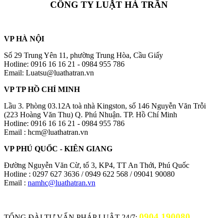
CÔNG TY LUẬT HÀ TRẦN
VP HÀ NỘI
Số 29 Trung Yên 11, phường Trung Hòa, Cầu Giấy
Hotline: 0916 16 16 21 - 0984 955 786
Email: Luatsu@luathatran.vn
VP TP HỒ CHÍ MINH
Lầu 3. Phòng 03.12A toà nhà Kingston, số 146 Nguyễn Văn Trỗi
(223 Hoàng Văn Thu) Q. Phú Nhuận. TP. Hồ Chí Minh
Hotline: 0916 16 16 21 - 0984 955 786
Email : hcm@luathatran.vn
VP PHÚ QUỐC - KIÊN GIANG
Đường Nguyễn Văn Cừ, tổ 3, KP4, TT An Thới, Phú Quốc
Hotline : 0297 627 3636 / 0949 622 568 / 09041 90080
Email :
namhc@luathatran.vn
0904.190080
TỔNG ĐÀI TƯ VẤN PHÁP LUẬT 24/7: