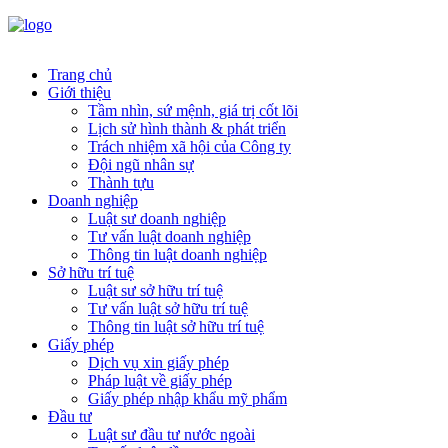
Trang chủ
Giới thiệu
Tầm nhìn, sứ mệnh, giá trị cốt lõi
Lịch sử hình thành & phát triển
Trách nhiệm xã hội của Công ty
Đội ngũ nhân sự
Thành tựu
Doanh nghiệp
Luật sư doanh nghiệp
Tư vấn luật doanh nghiệp
Thông tin luật doanh nghiệp
Sở hữu trí tuệ
Luật sư sở hữu trí tuệ
Tư vấn luật sở hữu trí tuệ
Thông tin luật sở hữu trí tuệ
Giấy phép
Dịch vụ xin giấy phép
Pháp luật về giấy phép
Giấy phép nhập khẩu mỹ phẩm
Đầu tư
Luật sư đầu tư nước ngoài