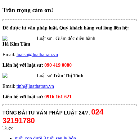
Trân trọng cám ơn!
Để được tư vấn pháp luật, Quý khách hàng vui lòng liên hệ:
Luật sư - Giám đốc điều hành
Hà Kim Tâm
Email:
luatsu@luathatran.vn
Liên hệ với luật sư:
090 419 0080
Luật sư
Trần Thị Tĩnh
Email:
tinh@luathatran.vn
Liên hệ với luật sư:
0916 161 621
024
TỔNG ĐÀI TƯ VẤN PHÁP LUẬT 24/7:
32191780
Tags:
nuôi con dưới 3 tuổi sau ly hôn