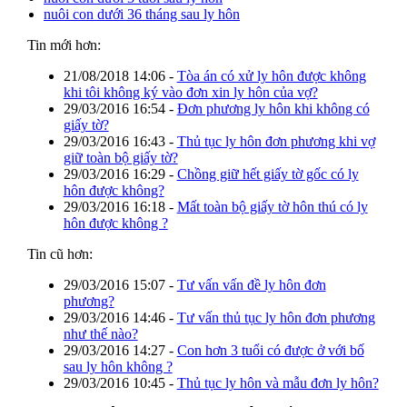
nuôi con dưới 36 tháng sau ly hôn
Tin mới hơn:
21/08/2018 14:06
-
Tòa án có xử ly hôn được không
khi tôi không ký vào đơn xin ly hôn của vợ?
29/03/2016 16:54
-
Đơn phương ly hôn khi không có
giấy tờ?
29/03/2016 16:43
-
Thủ tục ly hôn đơn phương khi vợ
giữ toàn bộ giấy tờ?
29/03/2016 16:29
-
Chồng giữ hết giấy tờ gốc có ly
hôn được không?
29/03/2016 16:18
-
Mất toàn bộ giấy tờ hôn thú có ly
hôn được không ?
Tin cũ hơn:
29/03/2016 15:07
-
Tư vấn vấn đề ly hôn đơn
phương?
29/03/2016 14:46
-
Tư vấn thủ tục ly hôn đơn phương
như thế nào?
29/03/2016 14:27
-
Con hơn 3 tuổi có được ở với bố
sau ly hôn không ?
29/03/2016 10:45
-
Thủ tục ly hôn và mẫu đơn ly hôn?