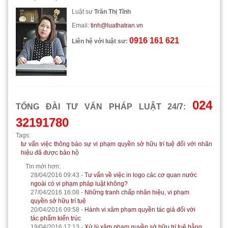
Luật sư
Trần Thị Tĩnh
Email:
tinh@luathatran.vn
0916 161 621
Liên hệ với luật sư:
024
TỔNG ĐÀI TƯ VẤN PHÁP LUẬT 24/7:
32191780
Tags:
tư vấn việc thông báo sự vi phạm quyền sở hữu trí tuệ đối với nhãn
hiệu đã được bảo hộ
Tin mới hơn:
28/04/2016 09:43
-
Tư vấn về việc in logo các cơ quan nước
ngoài có vi phạm pháp luật không?
27/04/2016 16:08
-
Những tranh chấp nhãn hiệu, vi phạm
quyền sở hữu trí tuệ
20/04/2016 09:58
-
Hành vi xâm phạm quyền tác giả đối với
tác phẩm kiến trúc
19/04/2016 17:13
-
Xử lý xâm phạm quyền sở hữu trí tuệ bằng