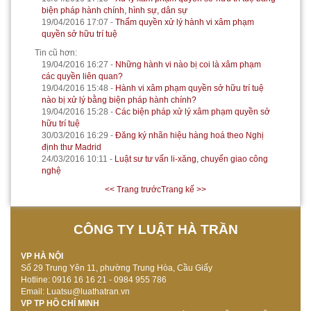
biện pháp hành chính, hình sự, dân sự
19/04/2016 17:07
-
Thẩm quyền xử lý hành vi xâm phạm
quyền sở hữu trí tuệ
Tin cũ hơn:
19/04/2016 16:27
-
Những hành vi nào bị coi là xâm phạm
các quyền liên quan?
19/04/2016 15:48
-
Hành vi xâm phạm quyền sở hữu trí tuệ
nào bị xử lý bằng biện pháp hành chính?
19/04/2016 15:28
-
Các biện pháp xử lý xâm phạm quyền sở
hữu trí tuệ
30/03/2016 16:29
-
Đăng ký nhãn hiệu hàng hoá theo Nghị
định thư Madrid
24/03/2016 10:11
-
Luật sư tư vấn li-xăng, chuyển giao công
nghệ
<< Trang trước
Trang kế >>
CÔNG TY LUẬT HÀ TRẦN
VP HÀ NỘI
Số 29 Trung Yên 11, phường Trung Hòa, Cầu Giấy
Hotline: 0916 16 16 21 - 0984 955 786
Email: Luatsu@luathatran.vn
VP TP HỒ CHÍ MINH