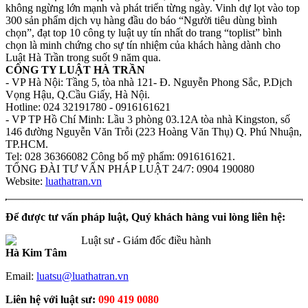
không ngừng lớn mạnh và phát triển từng ngày. Vinh dự lọt vào top
300 sản phẩm dịch vụ hàng đầu do báo “Người tiêu dùng bình
chọn”, đạt top 10 công ty luật uy tín nhất do trang “toplist” bình
chọn là minh chứng cho sự tín nhiệm của khách hàng dành cho
Luật Hà Trần trong suốt 9 năm qua.
CÔNG TY LUẬT HÀ TRẦN
- VP Hà Nội: Tầng 5, tòa nhà 121- Đ. Nguyễn Phong Sắc, P.Dịch
Vọng Hậu, Q.Cầu Giấy, Hà Nội.
Hotline: 024 32191780 - 0916161621
- VP TP Hồ Chí Minh: Lầu 3 phòng 03.12A tòa nhà Kingston, số
146 đường Nguyễn Văn Trỗi (223 Hoàng Văn Thụ) Q. Phú Nhuận,
TP.HCM.
Tel: 028 36366082 Công bố mỹ phẩm: 0916161621.
TỔNG ĐÀI TƯ VẤN PHÁP LUẬT 24/7: 0904 190080
Website:
luathatran.vn
Để được tư vấn pháp luật, Quý khách hàng vui lòng liên hệ:
Luật sư - Giám đốc điều hành
Hà Kim Tâm
Email:
luatsu@luathatran.vn
Liên hệ với luật sư:
090 419 0080