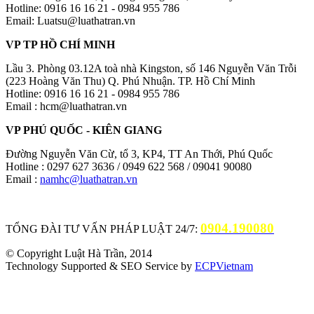
Hotline: 0916 16 16 21 - 0984 955 786
Email: Luatsu@luathatran.vn
VP TP HỒ CHÍ MINH
Lầu 3. Phòng 03.12A toà nhà Kingston, số 146 Nguyễn Văn Trỗi
(223 Hoàng Văn Thu) Q. Phú Nhuận. TP. Hồ Chí Minh
Hotline: 0916 16 16 21 - 0984 955 786
Email : hcm@luathatran.vn
VP PHÚ QUỐC - KIÊN GIANG
Đường Nguyễn Văn Cừ, tổ 3, KP4, TT An Thới, Phú Quốc
Hotline : 0297 627 3636 / 0949 622 568 / 09041 90080
Email :
namhc@luathatran.vn
0904.190080
TỔNG ĐÀI TƯ VẤN PHÁP LUẬT 24/7:
© Copyright Luật Hà Trần, 2014
Technology Supported & SEO Service by
ECPVietnam