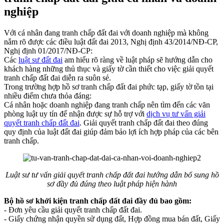
nghiệp
Với cá nhân đang tranh chấp đất đai với doanh nghiệp mà không
nắm rõ được các điều luật đất đai 2013, Nghị định 43/2014/NĐ-CP,
Nghị định 01/2017/NĐ-CP:
Các
luật sư đất đai
am hiểu rõ ràng về luật pháp sẽ hướng dẫn cho
khách hàng những thủ thục và giấy tờ cần thiết cho việc giải quyết
tranh chấp đất đai diễn ra suôn sẻ.
Trong trường hợp hồ sơ tranh chấp đất đai phức tạp, giấy tờ tồn tại
nhiều điểm chưa thỏa đáng:
Cá nhân hoặc doanh nghiệp đang tranh chấp nên tìm đến các văn
phòng luật uy tín để nhận được sự hỗ trợ với
dịch vụ tư vấn giải
quyết tranh chấp đất đai
. Giải quyết tranh chấp đất đai theo đúng
quy định của luật đất đai giúp đảm bảo lợi ích hợp pháp của các bên
tranh chấp.
Luật sư tư vấn giải quyết tranh chấp đất đai hướng dẫn bổ sung hồ
sơ đầy đủ đúng theo luật pháp hiện hành
Bộ hồ sơ khởi kiện tranh chấp đất đai đầy đủ bao gồm:
- Đơn yêu cầu giải quyết tranh chấp đất đai.
- Giấy chứng nhận quyền sử dụng đất, Hợp đồng mua bán đất, Giấy