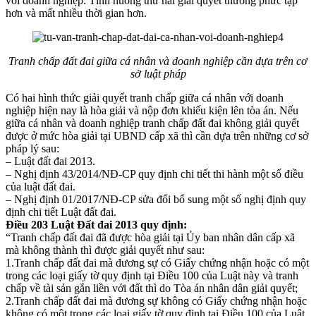
với doanh nghiệp. Tình huống thứ hai giải quyết thường phức tạp
hơn và mất nhiều thời gian hơn.
Tranh chấp đất đai giữa cá nhân và doanh nghiệp cần dựa trên cơ
sở luật pháp
Có hai hình thức giải quyết tranh chấp giữa cá nhân với doanh
nghiệp hiện nay là hòa giải và nộp đơn khiếu kiện lên tòa án. Nếu
giữa cá nhân và doanh nghiệp tranh chấp đất đai không giải quyết
được ở mức hòa giải tại UBND cấp xã thì cần dựa trên những cơ sở
pháp lý sau:
– Luật đất đai 2013.
– Nghị định 43/2014/NĐ-CP quy định chi tiết thi hành một số điều
của luật đất đai.
– Nghị định 01/2017/NĐ-CP sửa đổi bổ sung một số nghị định quy
định chi tiết Luật đất đai.
Điều 203 Luật Đất đai 2013 quy định:
“Tranh chấp đất đai đã được hòa giải tại Ủy ban nhân dân cấp xã
mà không thành thì được giải quyết như sau:
1.Tranh chấp đất đai mà đương sự có Giấy chứng nhận hoặc có một
trong các loại giấy tờ quy định tại Điều 100 của Luật này và tranh
chấp về tài sản gắn liền với đất thì do Tòa án nhân dân giải quyết;
2.Tranh chấp đất đai mà đương sự không có Giấy chứng nhận hoặc
không có một trong các loại giấy tờ quy định tại Điều 100 của Luật