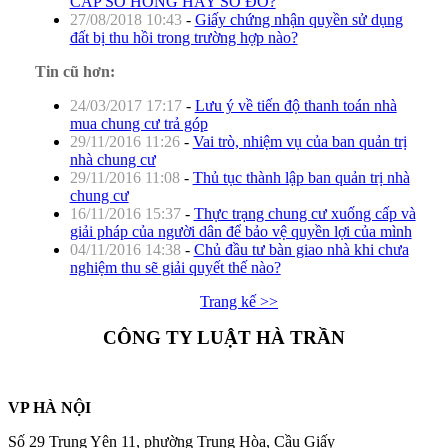
CẤP SỔ HỒNG HAY SỔ ĐỎ?
27/08/2018 10:43
-
Giấy chứng nhận quyền sử dụng
đất bị thu hồi trong trường hợp nào?
Tin cũ hơn:
24/03/2017 17:17
-
Lưu ý về tiến độ thanh toán nhà
mua chung cư trả góp
29/11/2016 11:26
-
Vai trò, nhiệm vụ của ban quản trị
nhà chung cư
29/11/2016 11:08
-
Thủ tục thành lập ban quản trị nhà
chung cư
16/11/2016 15:37
-
Thực trạng chung cư xuống cấp và
giải pháp của người dân để bảo vệ quyền lợi của mình
04/11/2016 14:38
-
Chủ đầu tư bàn giao nhà khi chưa
nghiệm thu sẽ giải quyết thế nào?
Trang kế >>
CÔNG TY LUẬT HÀ TRẦN
VP HÀ NỘI
Số 29 Trung Yên 11, phường Trung Hòa, Cầu Giấy