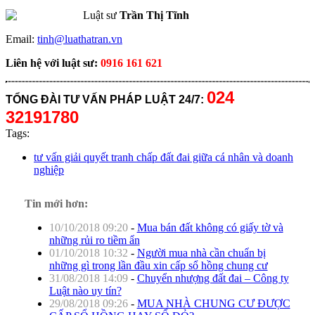
Luật sư
Trần Thị Tĩnh
Email:
tinh@luathatran.vn
Liên hệ với luật sư:
0916 161 621
024
TỔNG ĐÀI TƯ VẤN PHÁP LUẬT 24/7:
32191780
Tags:
tư vấn giải quyết tranh chấp đất đai giữa cá nhân và doanh
nghiệp
Tin mới hơn:
10/10/2018 09:20
-
Mua bán đất không có giấy tờ và
những rủi ro tiềm ẩn
01/10/2018 10:32
-
Người mua nhà cần chuẩn bị
những gì trong lần đầu xin cấp sổ hồng chung cư
31/08/2018 14:09
-
Chuyển nhượng đất đai – Công ty
Luật nào uy tín?
29/08/2018 09:26
-
MUA NHÀ CHUNG CƯ ĐƯỢC