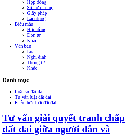
Hợp đồng
Sở hữu trí tuệ
Giấy phép
Lao động
Biểu mẫu
Hợp đồng
Đơn từ
Khác
Văn bản
Luật
Nghị định
Thông tư
Khác
Danh mục
Luật sư đất đai
Tư vấn luật đất đai
Kiến thức luật đất đai
Tư vấn giải quyết tranh chấp
đất đai giữa người dân và