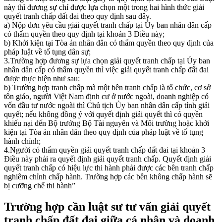
này thì đương sự chỉ được lựa chọn một trong hai hình thức giải
quyết tranh chấp đất đai theo quy định sau đây.
a) Nộp đơn yêu cầu giải quyết tranh chấp tại Ủy ban nhân dân cấp
có thẩm quyền theo quy định tại khoản 3 Điều này;
b) Khởi kiện tại Tòa án nhân dân có thẩm quyền theo quy định của
pháp luật về tố tụng dân sự;
3.Trường hợp đương sự lựa chọn giải quyết tranh chấp tại Ủy ban
nhân dân cấp có thẩm quyền thì việc giải quyết tranh chấp đất đai
được thực hiện như sau:
b) Trường hợp tranh chấp mà một bên tranh chấp là tổ chức, cơ sở
tôn giáo, người Việt Nam định cư ở nước ngoài, doanh nghiệp có
vốn đầu tư nước ngoài thì Chủ tịch Ủy ban nhân dân cấp tỉnh giải
quyết; nếu không đồng ý với quyết định giải quyết thì có quyền
khiếu nại đến Bộ trưởng Bộ Tài nguyên và Môi trường hoặc khởi
kiện tại Tòa án nhân dân theo quy định của pháp luật về tố tụng
hành chính;
4.Người có thẩm quyền giải quyết tranh chấp đất đai tại khoản 3
Điều này phải ra quyết định giải quyết tranh chấp. Quyết định giải
quyết tranh chấp có hiệu lực thi hành phải được các bên tranh chấp
nghiêm chỉnh chấp hành. Trường hợp các bên không chấp hành sẽ
bị cưỡng chế thi hành”
Trường hợp cần luật sư tư vấn giải quyết
tranh chấp đất đai giữa cá nhân và doanh