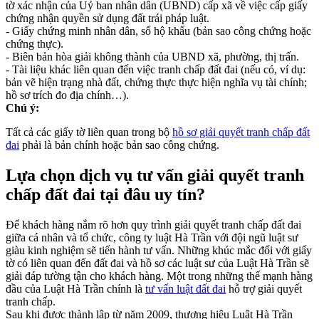
tờ xác nhận của Uỷ ban nhân dân (UBND) cấp xã về việc cấp giấy
chứng nhận quyền sử dụng đất trái pháp luật.
- Giấy chứng minh nhân dân, sổ hộ khẩu (bản sao công chứng hoặc
chứng thực).
- Biên bản hòa giải không thành của UBND xã, phường, thị trấn.
- Tài liệu khác liên quan đến việc tranh chấp đất đai (nếu có, ví dụ:
bản vẽ hiện trạng nhà đất, chứng thực thực hiện nghĩa vụ tài chính;
hồ sơ trích đo địa chính…).
Chú ý:
Tất cả các giấy tờ liên quan trong bộ
hồ sơ giải quyết tranh chấp đất
đai
phải là bản chính hoặc bản sao công chứng.
Lựa chọn dịch vụ tư vấn giải quyết tranh
chấp đất đai tại đâu uy tín?
Để khách hàng nắm rõ hơn quy trình giải quyết tranh chấp đất đai
giữa cá nhân và tổ chức, công ty luật Hà Trần với đội ngũ luật sư
giàu kinh nghiệm sẽ tiến hành tư vấn. Những khúc mắc đối với giấy
tờ có liên quan đến đất đai và hồ sơ các luật sư của Luật Hà Trần sẽ
giải đáp tường tận cho khách hàng. Một trong những thế mạnh hàng
đầu của Luật Hà Trần chính là
tư vấn luật đất đai
hỗ trợ giải quyết
tranh chấp.
Sau khi được thành lập từ năm 2009, thương hiệu Luật Hà Trần