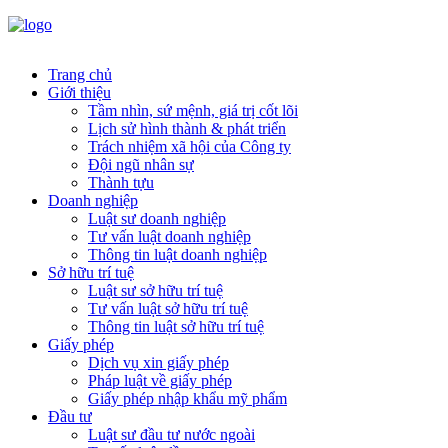
Trang chủ
Giới thiệu
Tầm nhìn, sứ mệnh, giá trị cốt lõi
Lịch sử hình thành & phát triển
Trách nhiệm xã hội của Công ty
Đội ngũ nhân sự
Thành tựu
Doanh nghiệp
Luật sư doanh nghiệp
Tư vấn luật doanh nghiệp
Thông tin luật doanh nghiệp
Sở hữu trí tuệ
Luật sư sở hữu trí tuệ
Tư vấn luật sở hữu trí tuệ
Thông tin luật sở hữu trí tuệ
Giấy phép
Dịch vụ xin giấy phép
Pháp luật về giấy phép
Giấy phép nhập khẩu mỹ phẩm
Đầu tư
Luật sư đầu tư nước ngoài